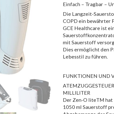
Einfach – Tragbar – U
Die Langzeit-Sauerstof
COPD ein bewährter P
GCE Healthcare ist ein
Sauerstoffkonzentrato
mit Sauerstoff versor
Dies ermöglicht den P
Lebesstil zu führen.
FUNKTIONEN UND V
ATEMZUGGESTEUERT
MILLILITER
Der Zen-O liteTM hat 5
1050 ml Sauerstoff pr