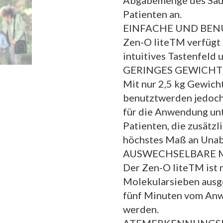
Abgabemenge des Saue
Patienten an.
EINFACHE UND BE
Zen-O liteTM verfügt ü
intuitives Tastenfeld 
GERINGES GEWICHT
Mit nur 2,5 kg Gewich
benutztwerden jedoch 
für die Anwendung un
Patienten, die zusätzl
höchstes Maß an Unabh
AUSWECHSELBARE 
Der Zen-O liteTM ist 
Molekularsieben ausge
fünf Minuten vom Anw
werden.