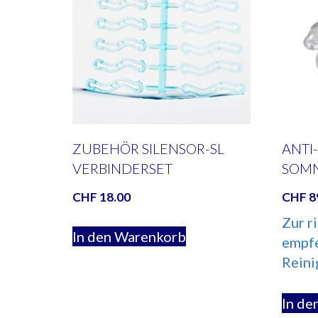
ZUBEHÖR SILENSOR-SL
ANTI
VERBINDERSET
SOMN
CHF
18.00
CHF
8
Zur r
In den Warenkorb
empfe
Reini
In de