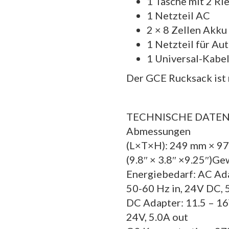
1 Tasche mit 2 R
1 Netzteil AC
2 × 8 Zellen Akku
1 Netzteil für A
1 Universal-Kabel
Der GCE Rucksack ist 
TECHNISCHE DATE
Abmessungen
(L×T×H): 249 mm × 9
(9.8″ × 3.8″ ×9.25″)Ge
Energiebedarf: AC Ad
50-60 Hz in, 24V DC, 
DC Adapter: 11.5 – 16
24V, 5.0A out