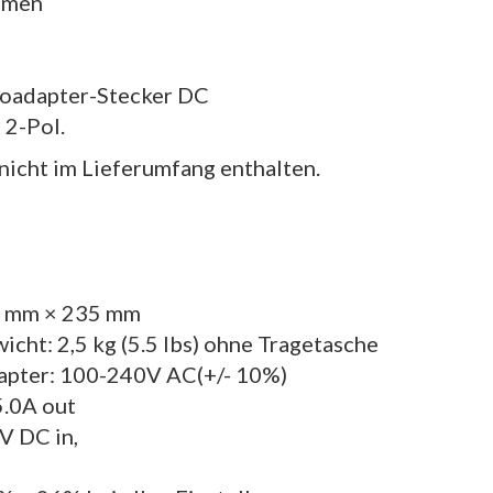
iemen
utoadapter-Stecker DC
 2-Pol.
nicht im Lieferumfang enthalten.
N
7 mm × 235 mm
wicht: 2,5 kg (5.5 lbs) ohne Tragetasche
apter: 100-240V AC(+/- 10%)
5.0A out
V DC in,