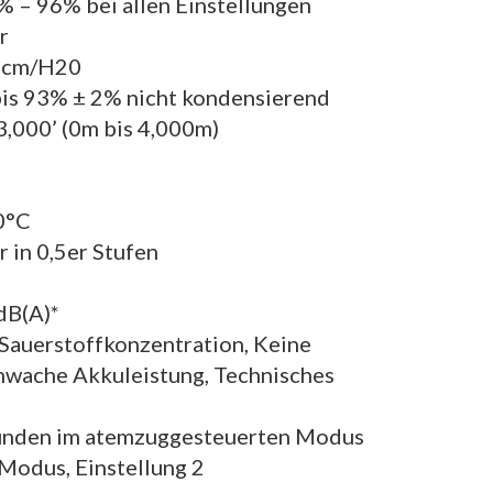
 – 96% bei allen Einstellungen
r
2 cm/H20
bis 93% ± 2% nicht kondensierend
3,000’ (0m bis 4,000m)
0°C
r in 0,5er Stufen
dB(A)*
Sauerstoffkonzentration, Keine
hwache Akkuleistung, Technisches
tunden im atemzuggesteuerten Modus
Modus, Einstellung 2