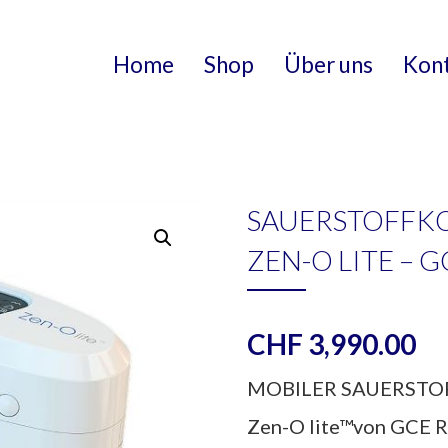
Home
Shop
Über uns
Kon
SAUERSTOFFK
ZEN-O LITE – G
CHF
3,990.00
MOBILER SAUERST
Zen-O lite™von GCE R