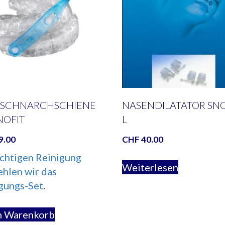
-SCHNARCHSCHIENE
NASENDILATATOR SN
OFIT
L
9.00
CHF
40.00
ichtigen Reinigung
Weiterlesen
hlen wir das
gungs-Set
.
n Warenkorb