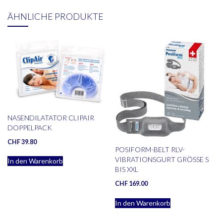
ÄHNLICHE PRODUKTE
NASENDILATATOR CLIPAIR
DOPPELPACK
CHF
39.80
POSIFORM-BELT RLV-
VIBRATIONSGURT GRÖSSE S
In den Warenkorb
BIS XXL
CHF
169.00
In den Warenkorb