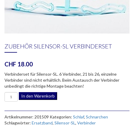
ZUBEHÖR SILENSOR-SL VERBINDERSET
CHF
18.00
Verbinderset für Silensor-SL. 6 Verbinder, 21 bis 26, einzelne
Verbinder sind nicht erhältlich. Beim Austausch der Verbinder
unbedingt die richtige Montage beachten!
Zubehör
In den Warenkorb
Silensor-
SL
Verbinderset
Artikelnummer:
201509
Kategorien:
Schlaf
,
Schnarchen
Menge
Schlagwörter:
Ersatzband
,
Silensor-SL
,
Verbinder