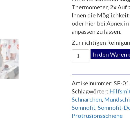
Thermometer, 2x Aufb
Ihnen die Möglichkeit 
oder hier bei Apnex i
anpassen zu lassen.
Zur richtigen Reinigu
Anti-
In den Waren
Schnarchschiene
Somnofit
Doppelpack
Artikelnummer:
SF-01
Menge
Schlagwörter:
Hilfsmi
Schnarchen
,
Mundschi
Somnofit
,
Somnofit-D
Protrusionsschiene