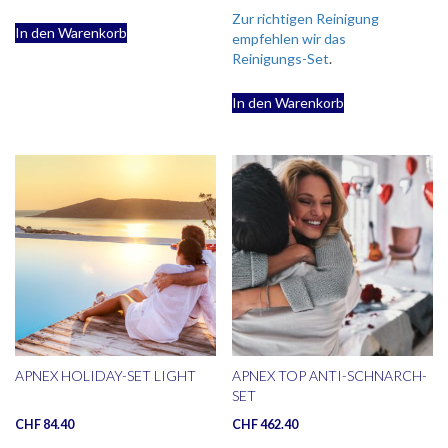
Zur richtigen Reinigung
In den Warenkorb
empfehlen wir das
Reinigungs-Set
.
In den Warenkorb
APNEX HOLIDAY-SET LIGHT
APNEX TOP ANTI-SCHNARCH-
SET
CHF
84.40
CHF
462.40