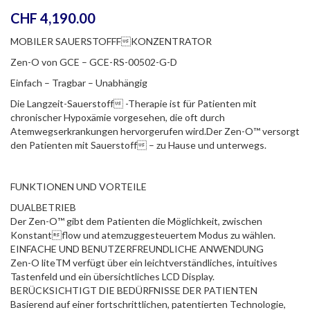
CHF
4,190.00
MOBILER SAUERSTOFFFKONZENTRATOR
Zen-O von GCE – GCE-RS-00502-G-D
Einfach – Tragbar – Unabhängig
Die Langzeit-Sauerstoff -Therapie ist für Patienten mit
chronischer Hypoxämie vorgesehen, die oft durch
Atemwegserkrankungen hervorgerufen wird.Der Zen-O™ versorgt
den Patienten mit Sauerstoff – zu Hause und unterwegs.
FUNKTIONEN UND VORTEILE
DUALBETRIEB
Der Zen-O™ gibt dem Patienten die Möglichkeit, zwischen
Konstantflow und atemzuggesteuertem Modus zu wählen.
EINFACHE UND BENUTZERFREUNDLICHE ANWENDUNG
Zen-O liteTM verfügt über ein leichtverständliches, intuitives
Tastenfeld und ein übersichtliches LCD Display.
BERÜCKSICHTIGT DIE BEDÜRFNISSE DER PATIENTEN
Basierend auf einer fortschrittlichen, patentierten Technologie,