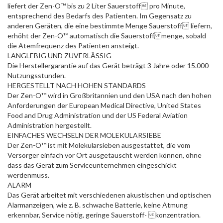
liefert der Zen-O™ bis zu 2 Liter Sauerstoff pro Minute,
entsprechend des Bedarfs des Patienten. Im Gegensatz zu
anderen Geräten, die eine bestimmte Menge Sauerstoff liefern,
erhöht der Zen-O™ automatisch die Sauerstoffmenge, sobald
die Atemfrequenz des Patienten ansteigt.
LANGLEBIG UND ZUVERLÄSSIG
Die Herstellergarantie auf das Gerät beträgt 3 Jahre oder 15.000
Nutzungsstunden.
HERGESTELLT NACH HOHEN STANDARDS
Der Zen-O™ wird in Großbritannien und den USA nach den hohen
Anforderungen der European Medical Directive, United States
Food and Drug Administration und der US Federal Aviation
Administration hergestellt.
EINFACHES WECHSELN DER MOLEKULARSIEBE
Der Zen-O™ ist mit Molekularsieben ausgestattet, die vom
Versorger einfach vor Ort ausgetauscht werden können, ohne
dass das Gerät zum Serviceunternehmen eingeschickt
werdenmuss.
ALARM
Das Gerät arbeitet mit verschiedenen akustischen und optischen
Alarmanzeigen, wie z. B. schwache Batterie, keine Atmung
erkennbar, Service nötig, geringe Sauerstoff- konzentration.