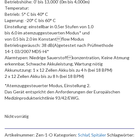
Betriebshöhe: 0’ bis 13,000’ (0m bis 4,000m)
Temperatur:
Betrieb: 5° C bis 40° C
Lagerung: -20° C bis 60° C
Einstellung: einstellbar in 0.5er Stufen von 1.0
bis 6.0 im atemzuggesteuerten Modus* und
von 0.5 bis 2.0 im Konstantflow Modus
Betriebsgeräusch: 38 dB(A)getestet nach Prüfmethode
14-1 03/2007 MDS-Hi*
Alarmtypen: Niedrige Sauerstoffkonzentration, Keine Atmung
erkennbar, Schwache Akkuleistung, Wartung nötig
Akkunutzung: 1 x 12 Zellen Akku bis zu 4 h (bei 18 BPM)
2 x 12 Zellen Akku bis zu 8 h (bei 18 BPM)
*Atemzuggesteuerter Modus, Einstellung 2.
Das Gerät entspricht den Anforderungen der Europäischen
Medizinprodukterichtlinie 93/42/EWG.
Nicht vorrätig
Artikelnummer:
Zen-1-O
Kategorien:
Schlaf
,
Spitäler
Schlagwörter: