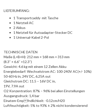
LIEFERUMFANG:
1 Transportcaddy mit Tasche
1 Netzteil AC
2 Akkus
1 Netzteil für Autoadapter-Stecker DC
1 Universal-Kabel 2-Pol
TECHNISCHE DATEN
Maße (L×B×H): 212 mm × 168 mm × 313 mm
(8.3″ × 6.6″ ×12.3″)
Gewicht: 4.6 kg mit einem 12 Zellen Akku
Energiebedarf: Wechselstrom AC: 100-240V AC(+/- 10%)
50-60 Hz in, 24V DC, 6.25A out
Gleichstrom DC: 11.5 – 16V DC in,
19V, 7.9A out
O2 Konzentration: 87% – 96% bei allen Einstellungen
Ausgangsdruck: 1,4 bar
Einatem-Empfndlichkeit: -0.12cm/H20
Luftfeuchtigkeit: 5% to 93% ± 2% nicht kondensierend