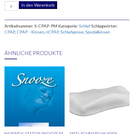
CPAP
In den Warenkorb
-
Kissen
M
Artikelnummer:
S-CPAP-PM
Kategorie:
Schlaf
Schlagwörter:
Menge
CPAP
,
CPAP - Kissen
,
nCPAP
,
Schlafapnoe
,
Spezialkissen
ÄHNLICHE PRODUKTE
NASENDILATATOR SNOOZE M
ANTI-SCHNARCHKISSEN