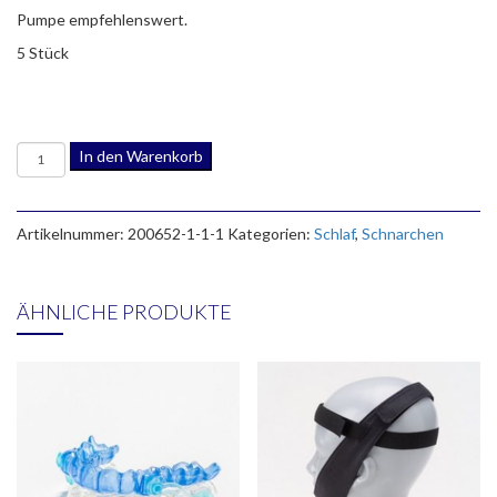
Pumpe empfehlenswert.
5 Stück
Zubehör
In den Warenkorb
A-
S-
R
Artikelnummer:
200652-1-1-1
Kategorien:
Schlaf
,
Schnarchen
ComfortPro
Ersatz-
Airbag
mit
ÄHNLICHE PRODUKTE
Rückschlag-
Ventil
5
Stück
Menge