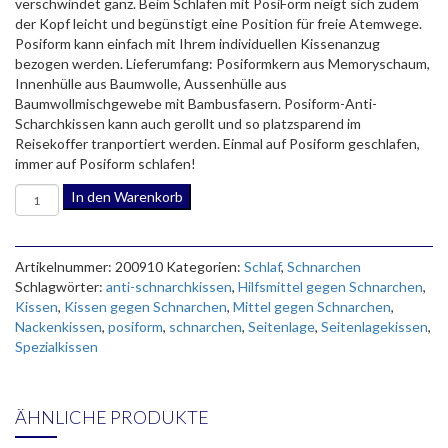
verschwindet ganz. Beim Schlafen mit PosiForm neigt sich zudem
der Kopf leicht und begünstigt eine Position für freie Atemwege.
Posiform kann einfach mit Ihrem individuellen Kissenanzug
bezogen werden. Lieferumfang: Posiformkern aus Memoryschaum,
Innenhülle aus Baumwolle, Aussenhülle aus
Baumwollmischgewebe mit Bambusfasern. Posiform-Anti-
Scharchkissen kann auch gerollt und so platzsparend im
Reisekoffer tranportiert werden. Einmal auf Posiform geschlafen,
immer auf Posiform schlafen!
Anti-
In den Warenkorb
Schnarchkissen
Posiform
Menge
Artikelnummer:
200910
Kategorien:
Schlaf
,
Schnarchen
Schlagwörter:
anti-schnarchkissen
,
Hilfsmittel gegen Schnarchen
,
Kissen
,
Kissen gegen Schnarchen
,
Mittel gegen Schnarchen
,
Nackenkissen
,
posiform
,
schnarchen
,
Seitenlage
,
Seitenlagekissen
,
Spezialkissen
ÄHNLICHE PRODUKTE