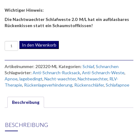
Wichtiger Hinweis:
Die Nachtwaechter Schlafweste 2.0 M/L hat ein aufblasbares
Rückenkissen statt ein Schaumstoffkissen!
NACHTWAECHTER
In den Warenkorb
SCHLAFWESTE
2.0
M/L
Artikelnummer:
202320-ML
Kategorien:
Schlaf
,
Schnarchen
mit
Schlagwörter:
Anti-Schnarch-Rucksack
,
Anti-Schnarch-Weste
,
aufblasbarem
Apnoe
,
lagebedingt
,
Nacht-waechter
,
Nachtwaechter
,
RLV-
Rückenkissen
Therapie
,
Rückenlageverhinderung
,
Rückenschläfer
,
Schlafapnoe
Menge
Beschreibung
BESCHREIBUNG