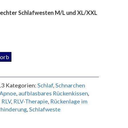
echter Schlafwesten M/L und XL/XXL
korb
13
Kategorien:
Schlaf
,
Schnarchen
Apnoe
,
aufblasbares Rückenkissen
,
,
RLV
,
RLV-Therapie
,
Rückenlage im
rhinderung
,
Schlafweste