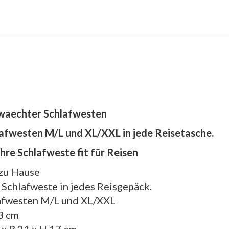
twaechter Schlafwesten
afwesten M/L und XL/XXL in jede Reisetasche.
re Schlafweste fit für Reisen
 zu Hause
 Schlafweste in jedes Reisgepäck.
afwesten M/L und XL/XXL
 3 cm
 x B 21 x H 17 cm