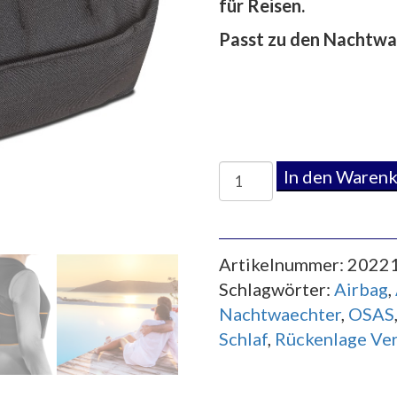
für Reisen.
Passt zu den Nachtwa
Nachtwaechter
In den Waren
-
aufblasbares
Rückenkissen
Artikelnummer:
2022
für
Schlagwörter:
Airbag
,
Schlafweste
Nachtwaechter
,
OSAS
Menge
Schlaf
,
Rückenlage Ve