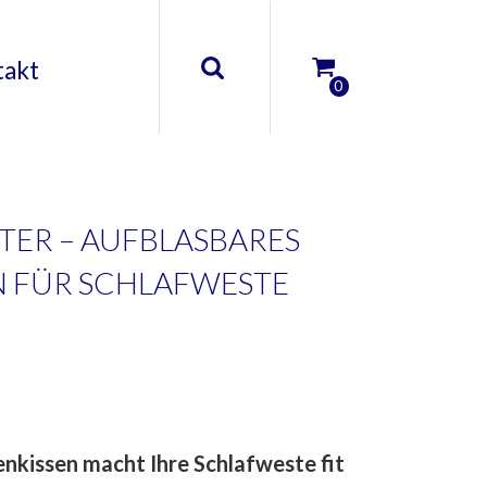
takt
0
ER – AUFBLASBARES
 FÜR SCHLAFWESTE
nkissen macht Ihre Schlafweste fit