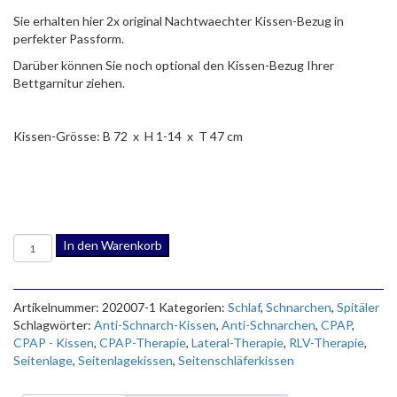
Sie erhalten hier 2x original Nachtwaechter Kissen-Bezug in
perfekter Passform.
Darüber können Sie noch optional den Kissen-Bezug Ihrer
Bettgarnitur ziehen.
Kissen-Grösse: B 72 x H 1-14 x T 47 cm
CPAP-
In den Warenkorb
und
Seitenschläferkissen
LINA
Artikelnummer:
202007-1
Kategorien:
Schlaf
,
Schnarchen
,
Spitäler
mit
Schlagwörter:
Anti-Schnarch-Kissen
,
Anti-Schnarchen
,
CPAP
,
2
CPAP - Kissen
,
CPAP-Therapie
,
Lateral-Therapie
,
RLV-Therapie
,
grauen
Seitenlage
,
Seitenlagekissen
,
Seitenschläferkissen
Kissenbezügen
Menge