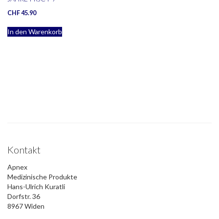
CHF
45.90
In den Warenkorb
Kontakt
Apnex
Medizinische Produkte
Hans-Ulrich Kuratli
Dorfstr. 36
8967 Widen