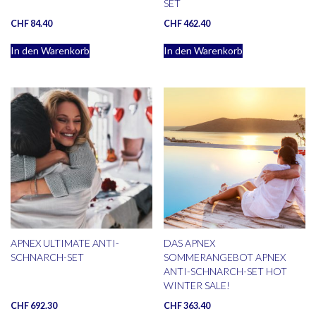
SET
CHF
84.40
CHF
462.40
In den Warenkorb
In den Warenkorb
APNEX ULTIMATE ANTI-
DAS APNEX
SCHNARCH-SET
SOMMERANGEBOT APNEX
ANTI-SCHNARCH-SET HOT
WINTER SALE!
CHF
692.30
CHF
363.40