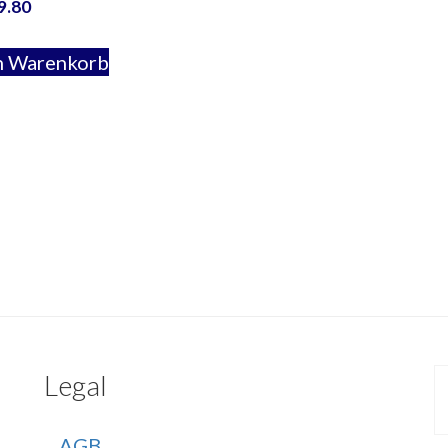
9.80
n Warenkorb
Legal
AGB