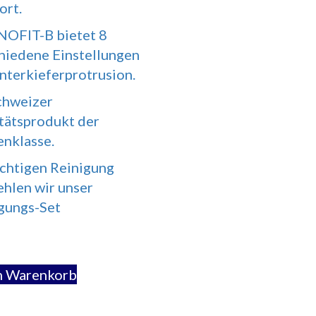
rt.
OFIT-B bietet 8
hiedene Einstellungen
nterkieferprotrusion.
chweizer
tätsprodukt der
enklasse.
ichtigen Reinigung
hlen wir unser
gungs-Set
n Warenkorb