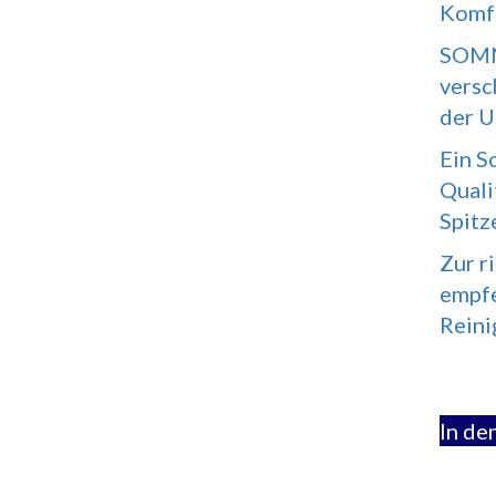
Komfo
SOMN
versc
der U
Ein S
Quali
Spitz
Zur r
empfe
Reini
In de