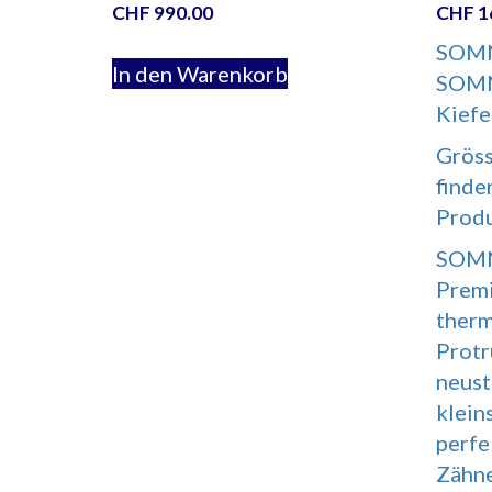
CHF
990.00
CHF
1
SOMNO
In den Warenkorb
SOMNO
Kiefe
Gröss
finde
Produ
SOMN
Premi
therm
Protr
neust
klein
perfe
Zähne