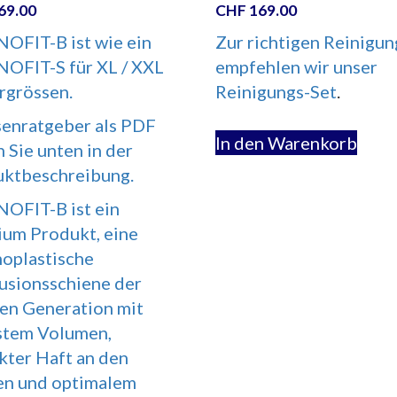
69.00
CHF
169.00
FIT-B ist wie ein
Zur richtigen Reinigun
FIT-S für XL / XXL
empfehlen wir unser
rgrössen.
Reinigungs-Set
.
enratgeber als PDF
In den Warenkorb
n Sie unten in der
ktbeschreibung.
OFIT-B ist ein
um Produkt, eine
oplastische
usionsschiene der
en Generation mit
stem Volumen,
kter Haft an den
n und optimalem