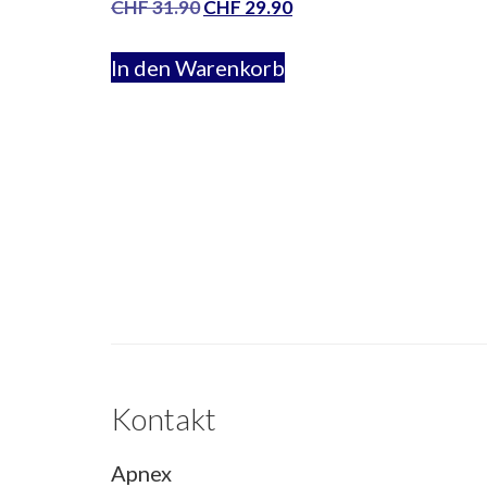
Ursprünglicher
Aktueller
CHF
31.90
CHF
29.90
Preis
Preis
war:
ist:
In den Warenkorb
CHF 31.90
CHF 29.90.
Kontakt
Apnex